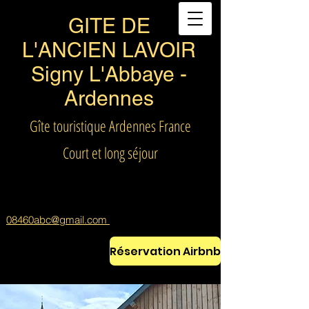
GITE DE
L'ANCIEN LAVOIR
Signy L'Abbaye -
Ardennes
Gîte touristique Ardennes France
Court et long séjour
08460abc@gmail.com
Réservation Airbnb