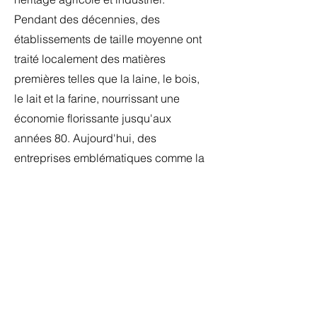
Pendant des décennies, des
établissements de taille moyenne ont
traité localement des matières
premières telles que la laine, le bois,
le lait et la farine, nourrissant une
économie florissante jusqu'aux
années 80. Aujourd'hui, des
entreprises emblématiques comme la
meunerie du Moulin St Pierre ou la
tuilerie Monnier-BMI, reconnue à
l'international, continuent de faire la
fierté de notre communauté.